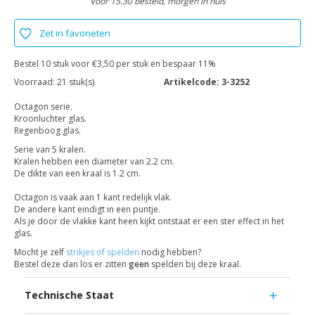
Voor 15.30 besteld, morgen in huis
Zet in favorieten
Bestel 10 stuk voor €3,50 per stuk en bespaar 11%
Voorraad:
21 stuk(s)
Artikelcode:
3-3252
Octagon serie.
Kroonluchter glas.
Regenboog glas.
Serie van 5 kralen.
Kralen hebben een diameter van 2.2 cm.
De dikte van een kraal is 1.2 cm.
Octagon is vaak aan 1 kant redelijk vlak.
De andere kant eindigt in een puntje.
Als je door de vlakke kant heen kijkt ontstaat er een ster effect in het
glas.
Mocht je zelf
strikjes of spelden
nodig hebben?
Bestel deze dan los er zitten
geen
spelden bij deze kraal.
Technische Staat