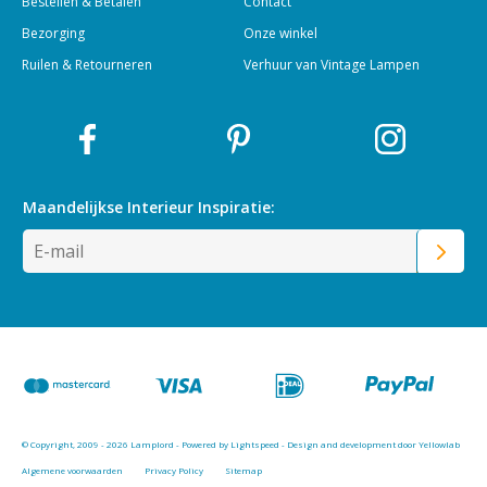
Bestellen & Betalen
Contact
Bezorging
Onze winkel
Ruilen & Retourneren
Verhuur van Vintage Lampen
Maandelijkse Interieur
Inspiratie:
© Copyright, 2009 - 2026 Lamplord - Powered by
Lightspeed
-
Design and development door Yellowlab
Algemene voorwaarden
Privacy Policy
Sitemap