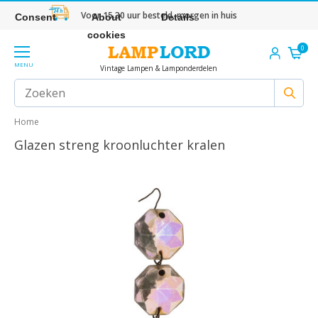
Voor 15.30 uur besteld, morgen in huis
Consent
About
Details
cookies
0
MENU
Vintage Lampen & Lamponderdelen
Home
Glazen streng kroonluchter kralen