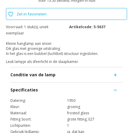
Voor 15.30 besteld, morgen in huis
Zet in favorieten
Voorraad:
1 stuk(s), uniek
Artikelcode:
5-5637
exemplaar
Kleine hanglamp aan snoer.
Dik glas met groenige uitstraling.
In het glas is een bubbel (luchtbel) structuur ingesloten.
Leuk lampje als sfeerlicht in de slaapkamer.
Conditie van de lamp
Specificaties
Datering:
1950
Kleur:
groenig
Materiaal:
frosted glass
Fitting Soort:
grote fitting, E27
Lichtpunten:
1
Gebruik ledlamp:
ja, dat kan