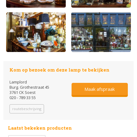
Kom op bezoek om deze lamp te bekijken
Lamplord
Burg. Grothestraat 45
Maak afspraak
3761 CK Soest
020 - 789 33 55
routebeschrijving
Laatst bekeken producten