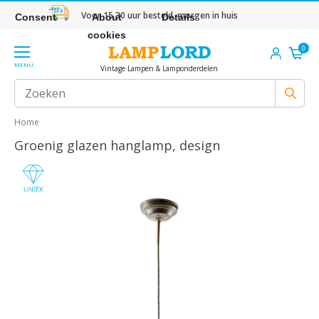
Voor 15.30 uur besteld, morgen in huis
Consent
About
Details
cookies
0
MENU
Vintage Lampen & Lamponderdelen
Home
Groenig glazen hanglamp, design