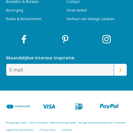
Bestellen & Betalen
Contact
Bezorging
Onze winkel
Ruilen & Retourneren
Verhuur van Vintage Lampen
Maandelijkse Interieur
Inspiratie:
© Copyright, 2009 - 2026 Lamplord - Powered by
Lightspeed
-
Design and development door Yellowlab
Algemene voorwaarden
Privacy Policy
Sitemap