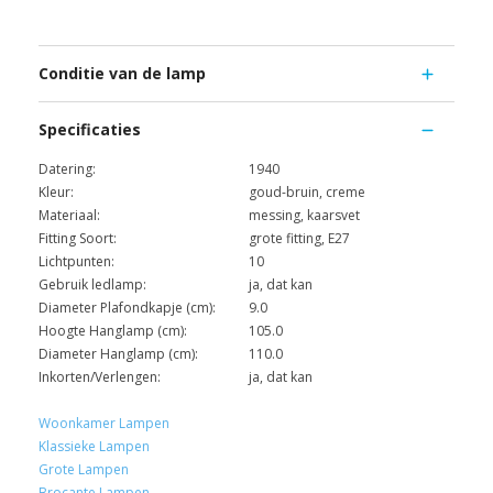
Conditie van de lamp
Specificaties
Datering:
1940
Kleur:
goud-bruin, creme
Materiaal:
messing, kaarsvet
Fitting Soort:
grote fitting, E27
Lichtpunten:
10
Gebruik ledlamp:
ja, dat kan
Diameter Plafondkapje (cm):
9.0
Hoogte Hanglamp (cm):
105.0
Diameter Hanglamp (cm):
110.0
Inkorten/Verlengen:
ja, dat kan
Woonkamer Lampen
Klassieke Lampen
Grote Lampen
Brocante Lampen