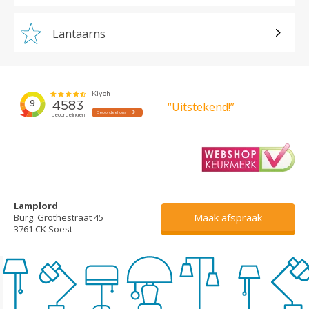
Lantaarns
“Uitstekend!”
Lamplord
Maak afspraak
Burg. Grothestraat 45
3761 CK Soest