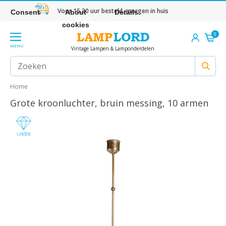
Voor 15.30 uur besteld, morgen in huis
Consent
About
Details
cookies
0
MENU
Vintage Lampen & Lamponderdelen
Home
Grote kroonluchter, bruin messing, 10 armen