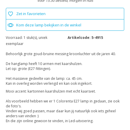
Voor 15.30 besteld, morgen in huis
Zet in favorieten
Kom deze lamp bekijken in de winkel
Voorraad:
1 stuk(s), uniek
Artikelcode:
5-4915
exemplaar
Behoorlijk grote goud-bruine messing kroonluchter uit de jaren 40.
De hanglamp heeft 10 armen met kaarshulzen.
Let op: grote (E27 fittingen).
Het massieve gedeelte van de lamp: ca. 45 cm.
Kan in overleg worden verlengd en kan ook ingekort.
Mooi accent: kartonnen kaarshulzen met echt kaarsvet.
Als voorbeeld hebben we er 1 Colorenta E27 lamp in gedaan, zie ook
de foto's.
Vinden wij goed passen, maar daar kun jij natuurlijk ook iets geheel
anders van vinden :)
En die zijn online gewoon te vinden, in Led-uitvoering.