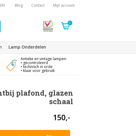
EN
Blog
Contact
Mijn account
0
n
Lamp Onderdelen
Antieke en vintage lampen:
• gecontroleerd
• technisch in orde
• klaar voor gebruik
tbij plafond, glazen
schaal
150,-