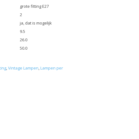
grote fitting E27
2
ja, dat is mogelijk
9.5
26.0
50.0
ting
,
Vintage Lampen
,
Lampen per