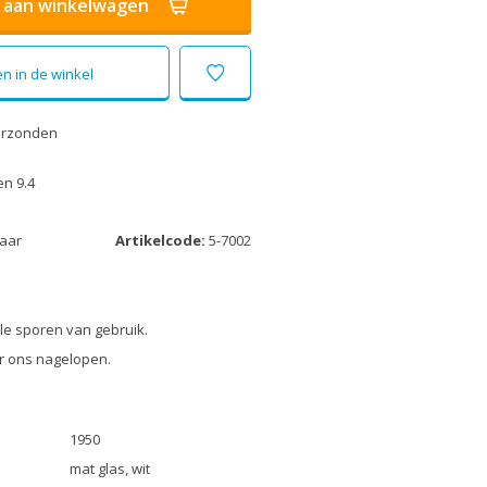
aan winkelwagen
n in de winkel
erzonden
n 9.4
laar
Artikelcode:
5-7002
e sporen van gebruik.
r ons nagelopen.
1950
mat glas, wit