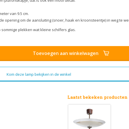
n plafondkapje, dat is ook een mooi detail.
meter van 9.5 cm.
r de opening om de aansluiting (snoer, haak en kroonsteentje) in weg te we
p sommige plekken wat kleine schilfers glas.
Toevoegen aan winkelwagen
Kom deze lamp bekijken in de winkel
Laatst bekeken producten