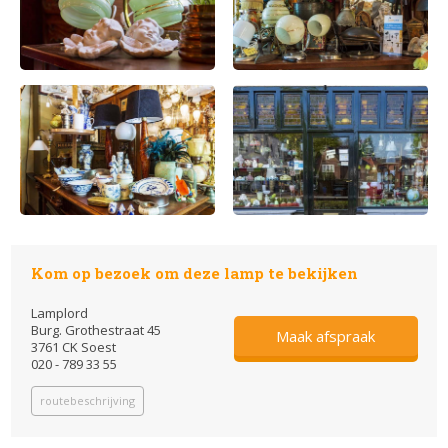
Kom op bezoek om deze lamp te bekijken
Lamplord
Burg. Grothestraat 45
Maak afspraak
3761 CK Soest
020 - 789 33 55
routebeschrijving