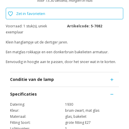
Voor 15.30 besteld, morgen in huis
Zet in favorieten
Voorraad:
1 stuk(s), uniek
Artikelcode:
5-7082
exemplaar
Klein hanglampje uit de dertiger jaren.
Een matglas rokkapje en een donkerbruin bakelieten armatuur.
Eenvoudig in hoogte aan te passen, door het snoer wat in te korten.
Conditie van de lamp
Specificaties
Datering:
1930
Kleur:
bruin-zwart, mat glas
Materiaal:
glas, bakeliet
Fitting Soort:
grote fitting E27
Lichtpunten:
1