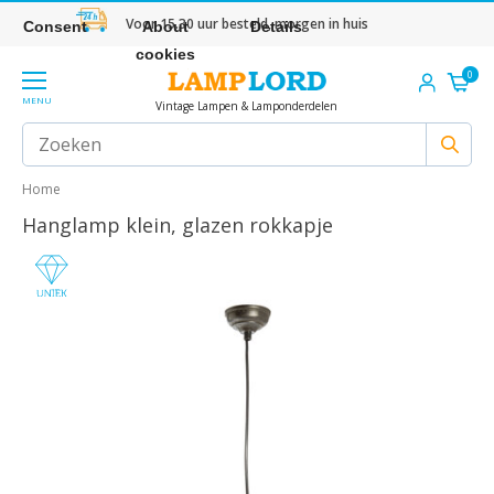
Voor 15.30 uur besteld, morgen in huis
Consent
About
Details
cookies
0
MENU
Vintage Lampen & Lamponderdelen
Home
Hanglamp klein, glazen rokkapje