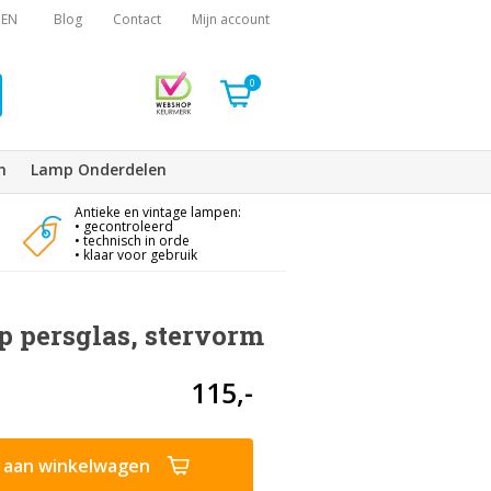
EN
Blog
Contact
Mijn account
0
n
Lamp Onderdelen
Antieke en vintage lampen:
• gecontroleerd
• technisch in orde
• klaar voor gebruik
 persglas, stervorm
115,-
aan winkelwagen