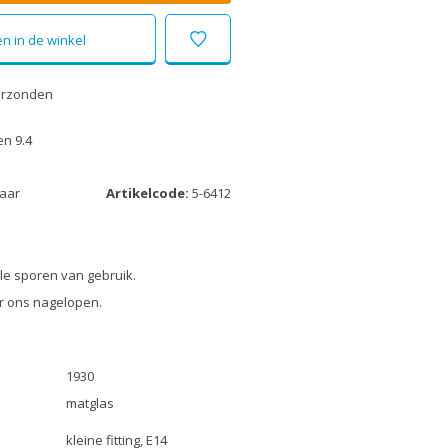
n in de winkel
erzonden
n 9.4
laar
Artikelcode:
5-6412
e sporen van gebruik.
r ons nagelopen.
1930
matglas
kleine fitting, E14