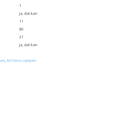
1
ja, dat kan
11
80
21
ja, dat kan
pen
,
Art Deco Lampen