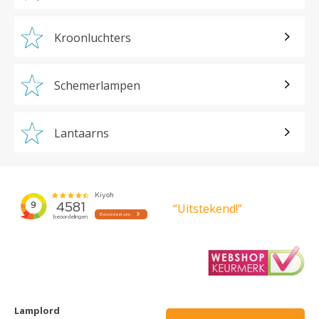
Kroonluchters
Schemerlampen
Lantaarns
“Uitstekend!”
Lamplord