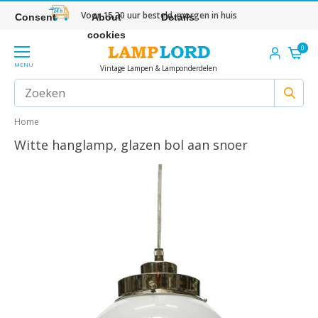
Voor 15.30 uur besteld, morgen in huis
Consent
About
Details
cookies
0
MENU
Vintage Lampen & Lamponderdelen
Home
Witte hanglamp, glazen bol aan snoer