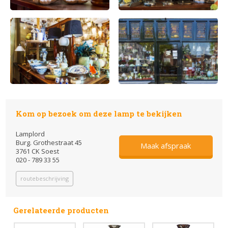
Kom op bezoek om deze lamp te bekijken
Lamplord
Burg. Grothestraat 45
Maak afspraak
3761 CK Soest
020 - 789 33 55
routebeschrijving
Gerelateerde producten