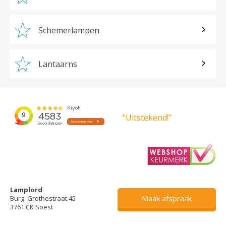
Schemerlampen
Lantaarns
“Uitstekend!”
Lamplord
Maak afspraak
Burg. Grothestraat 45
3761 CK Soest