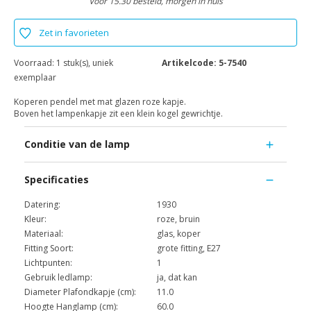
Voor 15.30 besteld, morgen in huis
Zet in favorieten
Voorraad:
1 stuk(s), uniek
Artikelcode:
5-7540
exemplaar
Koperen pendel met mat glazen roze kapje.
Boven het lampenkapje zit een klein kogel gewrichtje.
Conditie van de lamp
Specificaties
Datering:
1930
Kleur:
roze, bruin
Materiaal:
glas, koper
Fitting Soort:
grote fitting, E27
Lichtpunten:
1
Gebruik ledlamp:
ja, dat kan
Diameter Plafondkapje (cm):
11.0
Hoogte Hanglamp (cm):
60.0