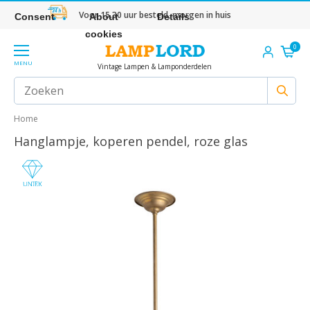
Voor 15.30 uur besteld, morgen in huis
Consent
About
Details
cookies
0
MENU
Vintage Lampen & Lamponderdelen
Home
Hanglampje, koperen pendel, roze glas