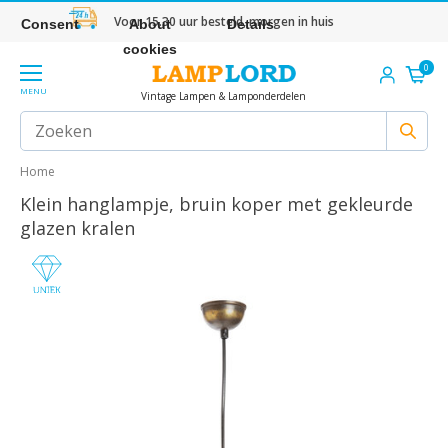
Voor 15.30 uur besteld, morgen in huis
Consent
About
Details
cookies
0
MENU
Vintage Lampen & Lamponderdelen
Home
Klein hanglampje, bruin koper met gekleurde
glazen kralen