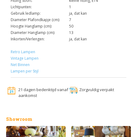
Fitting Soort:
kleine fitting, E14
Lichtpunten:
1
Gebruik ledlamp:
ja, dat kan
Diameter Plafondkapje (cm):
7
Hoogte Hanglamp (cm):
50
Diameter Hanglamp (cm):
13
Inkorten/Verlengen:
ja, dat kan
Retro Lampen
Vintage Lampen
Net Binnen
Lampen per Stijl
21 dagen bedenktijd vanaf
Zorgvuldig verpakt
aankomst
Showroom