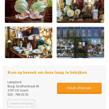
Kom op bezoek om deze lamp te bekijken
Lamplord
Burg. Grothestraat 45
Maak afspraak
3761 CK Soest
020 - 789 33 55
routebeschrijving