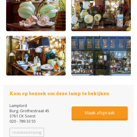
Kom op bezoek om deze lamp te bekijken
Lamplord
Burg. Grothestraat 45
Maak afspraak
3761 CK Soest
020 - 789 33 55
routebeschrijving