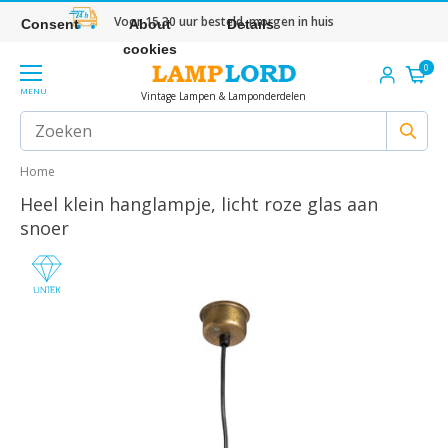
Voor 15.30 uur besteld, morgen in huis
Consent
About
Details
cookies
0
MENU
Vintage Lampen & Lamponderdelen
Home
Heel klein hanglampje, licht roze glas aan
snoer