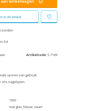
aan winkelwagen
n in de winkel
erzonden
n 9.4
laar
Artikelcode:
5-7169
male sporen van gebruik.
r ons nagelopen.
1930
mat glas, blauw, zwart