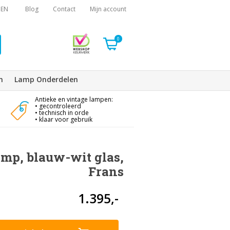
EN
Blog
Contact
Mijn account
0
n
Lamp Onderdelen
Antieke en vintage lampen:
• gecontroleerd
• technisch in orde
• klaar voor gebruik
mp, blauw-wit glas,
Frans
1.395,-