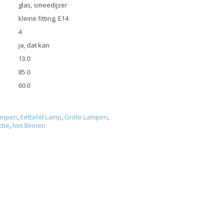
glas, smeedijzer
kleine fitting, E14
4
ja, dat kan
13.0
85.0
60.0
ampen
,
Eettafel Lamp
,
Grote Lampen
,
tie
,
Net Binnen