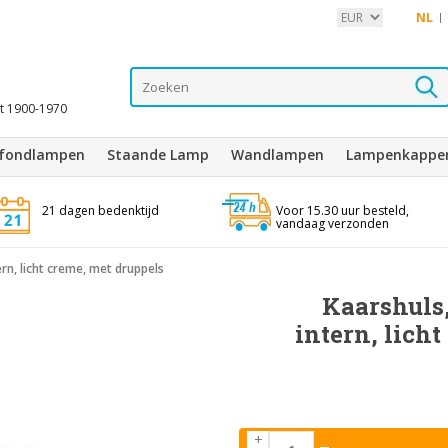
NL
it 1900-1970
afondlampen
Staande Lamp
Wandlampen
Lampenkappe
21 dagen bedenktijd
Voor 15.30 uur besteld,
vandaag verzonden
rn, licht creme, met druppels
Kaarshuls,
intern, lich
+