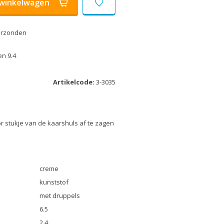
winkelwagen
erzonden
n 9.4
Artikelcode:
3-3035
r stukje van de kaarshuls af te zagen
creme
kunststof
met druppels
6.5
2.4