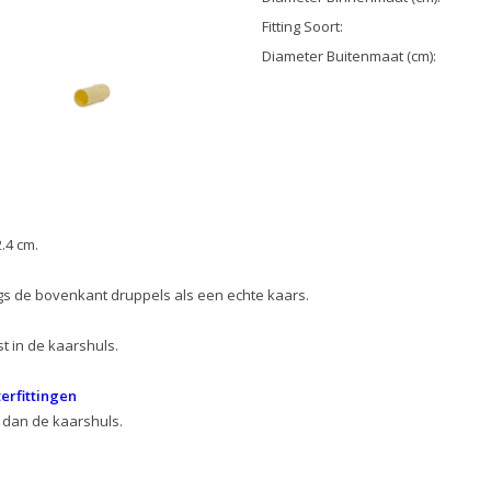
Fitting Soort:
Diameter Buitenmaat (cm):
2.4 cm.
ngs de bovenkant druppels als een echte kaars.
t in de kaarshuls.
erfittingen
g dan de kaarshuls.