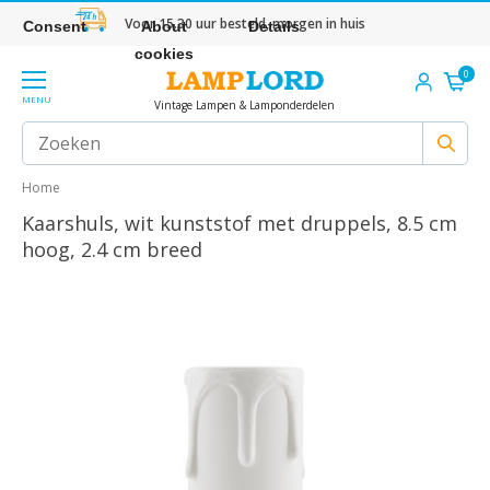
Voor 15.30 uur besteld, morgen in huis
Consent
About
Details
cookies
0
MENU
Vintage Lampen & Lamponderdelen
Home
Kaarshuls, wit kunststof met druppels, 8.5 cm
hoog, 2.4 cm breed