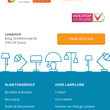
Lamplord
Maak afspraak
Burg. Grothestraat 45
3761 CK Soest
KLANTENSERVICE
OVER LAMPLORD
Bestellen & Betalen
Contact
Bezorging
Onze winkel
Ruilen & Retourneren
Verhuur van Vintage Lampen