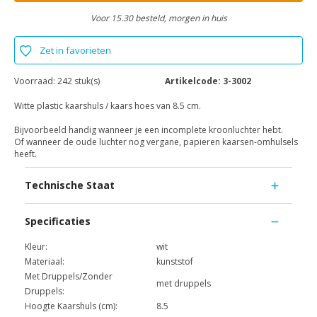
Voor 15.30 besteld, morgen in huis
Zet in favorieten
Voorraad:
242 stuk(s)
Artikelcode:
3-3002
Witte plastic kaarshuls / kaars hoes van 8.5 cm.
Bijvoorbeeld handig wanneer je een incomplete kroonluchter hebt.
Of wanneer de oude luchter nog vergane, papieren kaarsen-omhulsels
heeft.
Technische Staat
Specificaties
Kleur:
wit
Materiaal:
kunststof
Met Druppels/Zonder
met druppels
Druppels:
Hoogte Kaarshuls (cm):
8.5