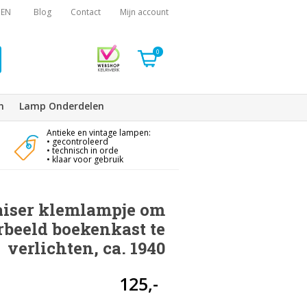
EN
Blog
Contact
Mijn account
0
n
Lamp Onderdelen
Antieke en vintage lampen:
• gecontroleerd
• technisch in orde
• klaar voor gebruik
aiser klemlampje om
rbeeld boekenkast te
verlichten, ca. 1940
125,-