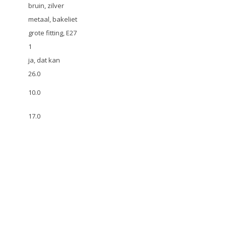
bruin, zilver
metaal, bakeliet
grote fitting, E27
1
ja, dat kan
26.0
10.0
17.0