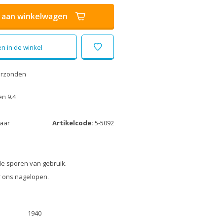
aan winkelwagen
n in de winkel
erzonden
n 9.4
laar
Artikelcode:
5-5092
le sporen van gebruik.
r ons nagelopen.
1940