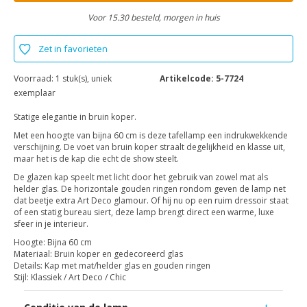
Voor 15.30 besteld, morgen in huis
Zet in favorieten
Voorraad:
1 stuk(s), uniek
Artikelcode:
5-7724
exemplaar
Statige elegantie in bruin koper.
Met een hoogte van bijna 60 cm is deze tafellamp een indrukwekkende
verschijning. De voet van bruin koper straalt degelijkheid en klasse uit,
maar het is de kap die echt de show steelt.
De glazen kap speelt met licht door het gebruik van zowel mat als
helder glas. De horizontale gouden ringen rondom geven de lamp net
dat beetje extra Art Deco glamour. Of hij nu op een ruim dressoir staat
of een statig bureau siert, deze lamp brengt direct een warme, luxe
sfeer in je interieur.
Hoogte: Bijna 60 cm
Materiaal: Bruin koper en gedecoreerd glas
Details: Kap met mat/helder glas en gouden ringen
Stijl: Klassiek / Art Deco / Chic