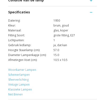
Conditie van de lamp
Specificaties
Datering:
1950
Kleur:
bruin, goud
Materiaal:
glas, koper
Fitting Soort:
grote fitting, E27
Lichtpunten:
1
Gebruik ledlamp:
ja, dat kan
Hoogte Staanlamp (cm):
57.0
Diameter Lampenkapje (cm):
15.0
Afmetingen Voet (cm):
10.5 x 10.5
Woonkamer Lampen
Schemerlampen
Sfeerverlichting
Vintage Lampen
Klassieke Lampen
Net Binnen