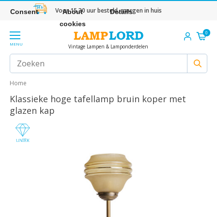
Voor 15.30 uur besteld, morgen in huis
Consent
About
Details
cookies
0
MENU
Vintage Lampen & Lamponderdelen
Home
Klassieke hoge tafellamp bruin koper met
glazen kap