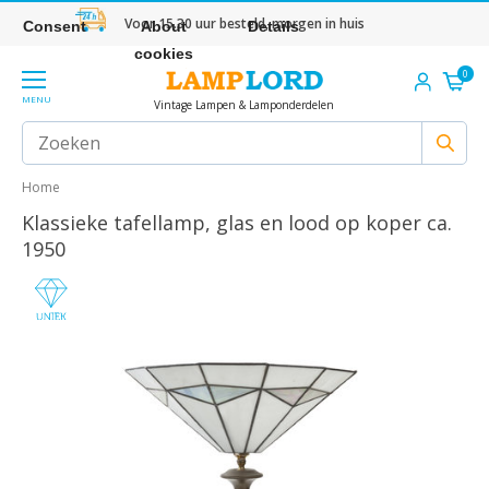
Voor 15.30 uur besteld, morgen in huis
Consent
About
Details
cookies
0
MENU
Vintage Lampen & Lamponderdelen
Home
Klassieke tafellamp, glas en lood op koper ca.
1950