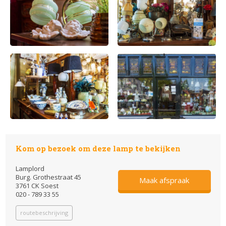
Kom op bezoek om deze lamp te bekijken
Lamplord
Burg. Grothestraat 45
Maak afspraak
3761 CK Soest
020 - 789 33 55
routebeschrijving