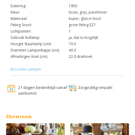
Datering:
1950
Kleur:
bruin, grijs, parelmoer
Materiaal:
koper, glas in lood
Fitting Soort:
grote fitting E27
Lichtpunten:
1
Gebruik ledlamp:
ja, dat is mogelijk
Hoogte Staanlamp (cm):
70.0
Diameter Lampenkapje (cm):
40.0
Afmetingen Voet (cm):
22.0 driehoek
Brocante Lampen
21 dagen bedenktijd vanaf
Zorgvuldig verpakt
aankomst
Showroom