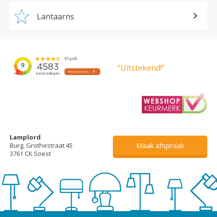
Lantaarns
“Uitstekend!”
Lamplord
Maak afspraak
Burg. Grothestraat 45
3761 CK Soest