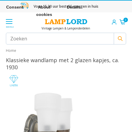
Voor 15.30 uur besteld, morgen in huis
Consent
About
Details
cookies
0
MENU
Vintage Lampen & Lamponderdelen
Home
Klassieke wandlamp met 2 glazen kapjes, ca.
1930