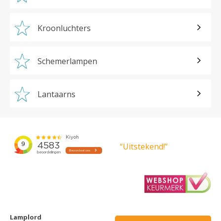
Kroonluchters
Schemerlampen
Lantaarns
“Uitstekend!”
Lamplord