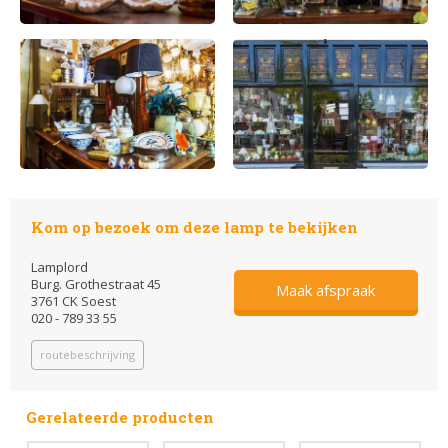
Kom op bezoek om deze lamp te bekijken
Lamplord
Burg. Grothestraat 45
Maak afspraak
3761 CK Soest
020 - 789 33 55
routebeschrijving
Gerelateerde producten