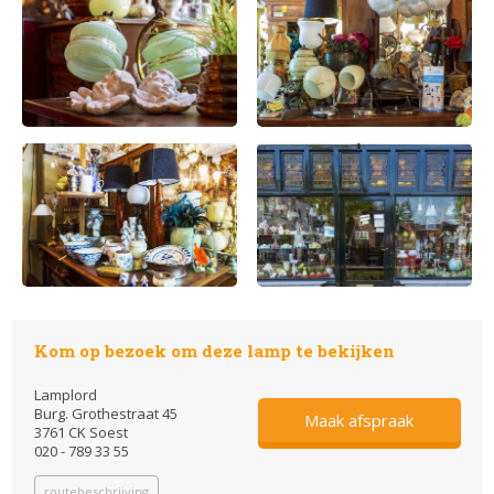
Kom op bezoek om deze lamp te bekijken
Lamplord
Burg. Grothestraat 45
Maak afspraak
3761 CK Soest
020 - 789 33 55
routebeschrijving