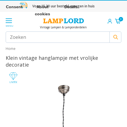
Voor 15.30 uur besteld, morgen in huis
Consent
About
Details
cookies
0
MENU
Vintage Lampen & Lamponderdelen
Home
Klein vintage hanglampje met vrolijke
decoratie