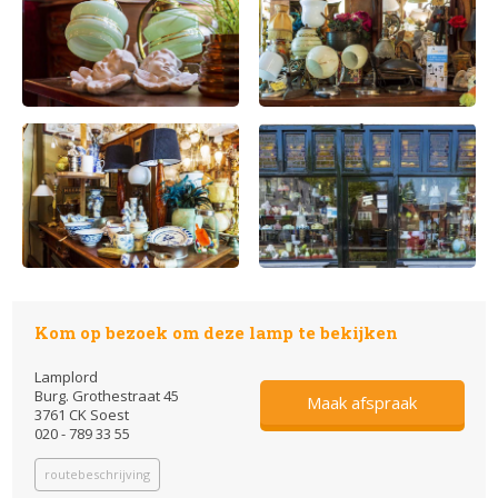
Kom op bezoek om deze lamp te bekijken
Lamplord
Burg. Grothestraat 45
Maak afspraak
3761 CK Soest
020 - 789 33 55
routebeschrijving