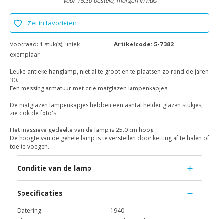
Voor 15.30 besteld, morgen in huis
Zet in favorieten
Voorraad:
1 stuk(s), uniek
Artikelcode:
5-7382
exemplaar
Leuke antieke hanglamp, niet al te groot en te plaatsen zo rond de jaren
30.
Een messing armatuur met drie matglazen lampenkapjes.
De matglazen lampenkapjes hebben een aantal helder glazen stukjes,
zie ook de foto's.
Het massieve gedeelte van de lamp is 25.0 cm hoog.
De hoogte van de gehele lamp is te verstellen door ketting af te halen of
toe te voegen.
Conditie van de lamp
Specificaties
Datering:
1940