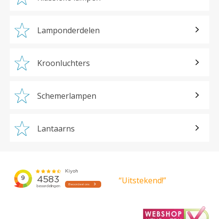
Lamponderdelen
Kroonluchters
Schemerlampen
Lantaarns
“Uitstekend!”