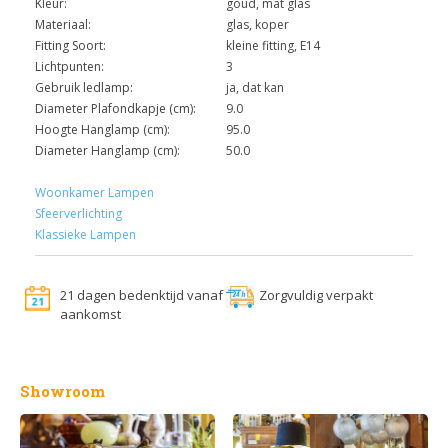
Kleur:
goud, mat glas
Materiaal:
glas, koper
Fitting Soort:
kleine fitting, E14
Lichtpunten:
3
Gebruik ledlamp:
ja, dat kan
Diameter Plafondkapje (cm):
9.0
Hoogte Hanglamp (cm):
95.0
Diameter Hanglamp (cm):
50.0
Woonkamer Lampen
Sfeerverlichting
Klassieke Lampen
21 dagen bedenktijd vanaf
Zorgvuldig verpakt
aankomst
Showroom