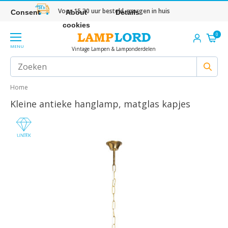
Voor 15.30 uur besteld, morgen in huis
Consent
About
Details
cookies
0
MENU
Vintage Lampen & Lamponderdelen
Home
Kleine antieke hanglamp, matglas kapjes