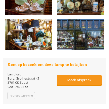
Kom op bezoek om deze lamp te bekijken
Lamplord
Burg. Grothestraat 45
Maak afspraak
3761 CK Soest
020 - 789 33 55
routebeschrijving