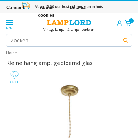
Voor 15.30 uur besteld, morgen in huis
Consent
About
Details
cookies
0
MENU
Vintage Lampen & Lamponderdelen
Home
Kleine hanglamp, gebloemd glas