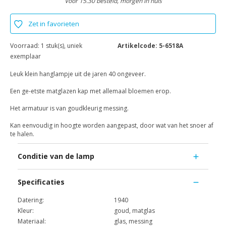
Voor 15.30 besteld, morgen in huis
Zet in favorieten
Voorraad:
1 stuk(s), uniek
Artikelcode:
5-6518A
exemplaar
Leuk klein hanglampje uit de jaren 40 ongeveer.
Een ge-etste matglazen kap met allemaal bloemen erop.
Het armatuur is van goudkleurig messing.
Kan eenvoudig in hoogte worden aangepast, door wat van het snoer af
te halen.
Conditie van de lamp
Specificaties
Datering:
1940
Kleur:
goud, matglas
Materiaal:
glas, messing