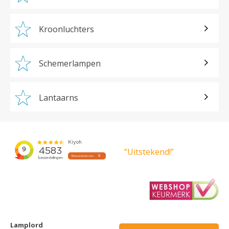
Kroonluchters
Schemerlampen
Lantaarns
“Uitstekend!”
Lamplord