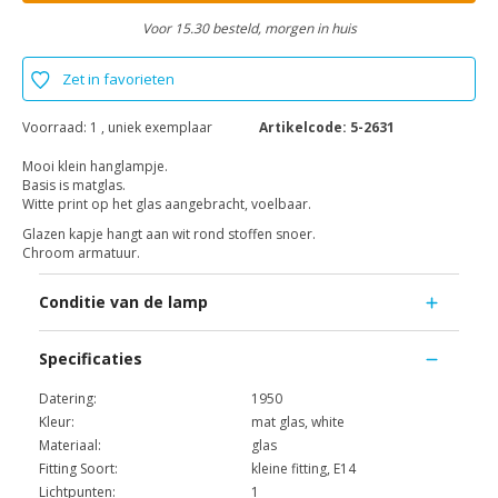
Voor 15.30 besteld, morgen in huis
Zet in favorieten
Voorraad:
1 , uniek exemplaar
Artikelcode:
5-2631
Mooi klein hanglampje.
Basis is matglas.
Witte print op het glas aangebracht, voelbaar.
Glazen kapje hangt aan wit rond stoffen snoer.
Chroom armatuur.
Conditie van de lamp
Specificaties
Datering:
1950
Kleur:
mat glas, white
Materiaal:
glas
Fitting Soort:
kleine fitting, E14
Lichtpunten:
1