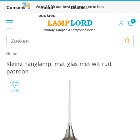
Voor 15.30 uur besteld, morgen in huis
Consent
About
Details
cookies
0
MENU
Vintage Lampen & Lamponderdelen
Home
Kleine hanglamp, mat glas met wit ruit
patroon