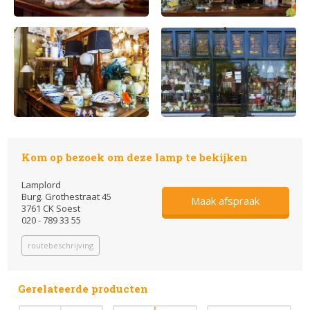
Kom op bezoek om deze lamp te bekijken
Lamplord
Burg. Grothestraat 45
Maak afspraak
3761 CK Soest
020 - 789 33 55
routebeschrijving
Gerelateerde producten