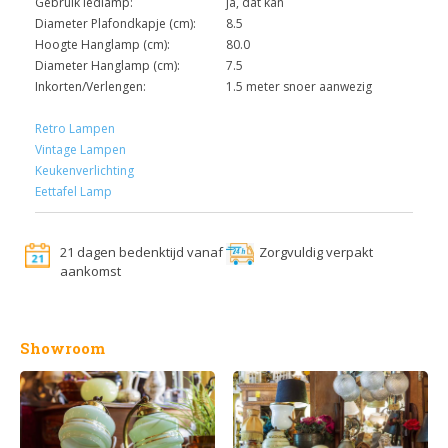
Gebruik ledlamp:
ja, dat kan
Diameter Plafondkapje (cm):
8.5
Hoogte Hanglamp (cm):
80.0
Diameter Hanglamp (cm):
7.5
Inkorten/Verlengen:
1.5 meter snoer aanwezig
Retro Lampen
Vintage Lampen
Keukenverlichting
Eettafel Lamp
21 dagen bedenktijd vanaf
Zorgvuldig verpakt
aankomst
Showroom