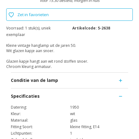
Voor 15.30 besteld, morgen in huis
Zet in favorieten
Voorraad:
1 stuk(s), uniek
Artikelcode:
5-2638
exemplaar
Kleine vintage hanglamp uit de jaren 50.
Wit glazen kapje aan snoer.
Glazen kapje hangt aan wit rond stoffen snoer.
Chroom kleurig armatuur.
Conditie van de lamp
Specificaties
Datering:
1950
Kleur:
wit
Materiaal:
glas
Fitting Soort:
kleine fitting, E14
Lichtpunten:
1