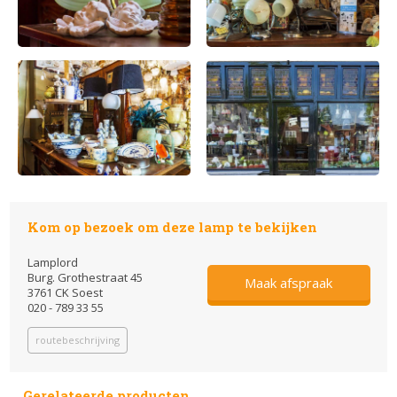
Kom op bezoek om deze lamp te bekijken
Lamplord
Burg. Grothestraat 45
Maak afspraak
3761 CK Soest
020 - 789 33 55
routebeschrijving
Gerelateerde producten