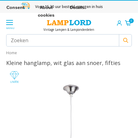
Voor 15.30 uur besteld, morgen in huis
Consent
About
Details
cookies
0
MENU
Vintage Lampen & Lamponderdelen
Home
Kleine hanglamp, wit glas aan snoer, fifties