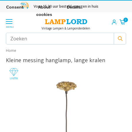
Voor 15.30 uur besteld, morgen in huis
Consent
About
Details
cookies
0
MENU
Vintage Lampen & Lamponderdelen
Home
Kleine messing hanglamp, lange kralen