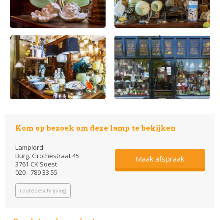
Kom op bezoek om deze lamp te bekijken
Lamplord
Burg. Grothestraat 45
Maak afspraak
3761 CK Soest
020 - 789 33 55
routebeschrijving