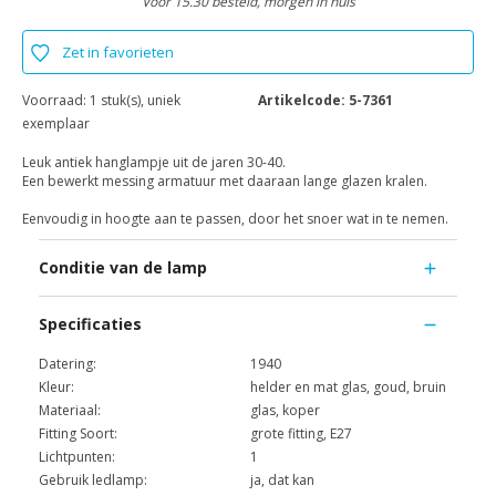
Voor 15.30 besteld, morgen in huis
Zet in favorieten
Voorraad:
1 stuk(s), uniek
Artikelcode:
5-7361
exemplaar
Leuk antiek hanglampje uit de jaren 30-40.
Een bewerkt messing armatuur met daaraan lange glazen kralen.
Eenvoudig in hoogte aan te passen, door het snoer wat in te nemen.
Conditie van de lamp
Specificaties
Datering:
1940
Kleur:
helder en mat glas, goud, bruin
Materiaal:
glas, koper
Fitting Soort:
grote fitting, E27
Lichtpunten:
1
Gebruik ledlamp:
ja, dat kan