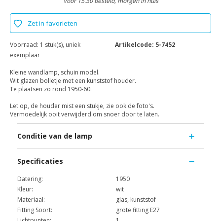
Voor 15.30 besteld, morgen in huis
Zet in favorieten
Voorraad:
1 stuk(s), uniek
Artikelcode:
5-7452
exemplaar
Kleine wandlamp, schuin model.
Wit glazen bolletje met een kunststof houder.
Te plaatsen zo rond 1950-60.
Let op, de houder mist een stukje, zie ook de foto's.
Vermoedelijk ooit verwijderd om snoer door te laten.
Conditie van de lamp
Specificaties
Datering:
1950
Kleur:
wit
Materiaal:
glas, kunststof
Fitting Soort:
grote fitting E27
Lichtpunten:
1