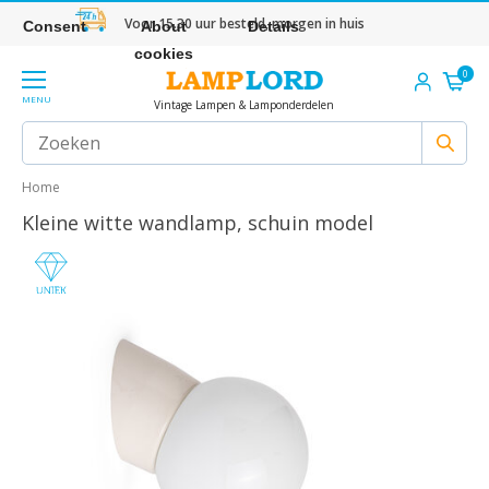
Voor 15.30 uur besteld, morgen in huis
Consent
About
Details
cookies
0
MENU
Vintage Lampen & Lamponderdelen
Home
Kleine witte wandlamp, schuin model