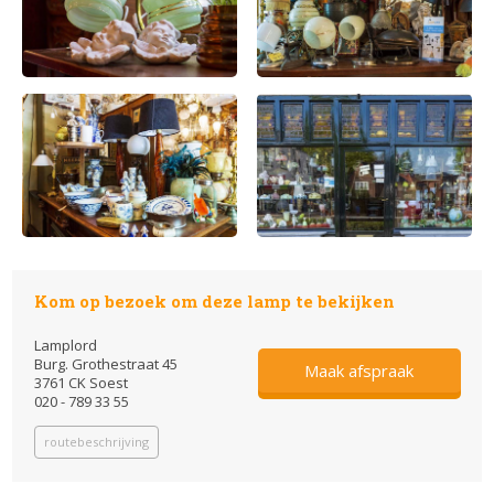
Kom op bezoek om deze lamp te bekijken
Lamplord
Burg. Grothestraat 45
Maak afspraak
3761 CK Soest
020 - 789 33 55
routebeschrijving