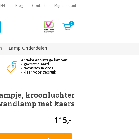
EN
Blog
Contact
Mijn account
0
n
Lamp Onderdelen
Antieke en vintage lampen:
• gecontroleerd
• technisch in orde
• klaar voor gebruik
ampje, kroonluchter
wandlamp met kaars
115,-