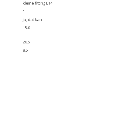
kleine fitting E14
1
ja, dat kan
15.0
26.5
8.5