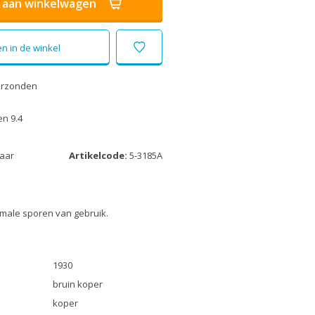
aan winkelwagen
n in de winkel
erzonden
n 9.4
laar
Artikelcode:
5-3185A
male sporen van gebruik.
1930
bruin koper
koper