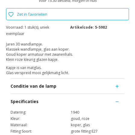
Voor 15.30 besteld, morgen in huis
Zet in favorieten
Voorraad:
1 stuk(s), uniek
Artikelcode:
5-5982
exemplaar
Jaren 30 wandlampje.
Klassiek wandlampje, glas aan koper.
Goud koper armatuur met zwanenhals.
Klein roze kleurig glazen kapje.
Kapje is van matglas.
Glas verspreid mooi gelijkmatig licht.
Conditie van de lamp
Specificaties
Datering:
1940
Kleur:
goud, roze
Materiaal:
koper, glas
Fitting Soort:
grote fitting E27