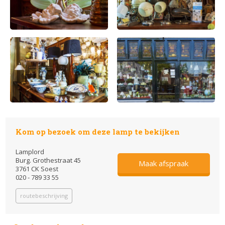
Kom op bezoek om deze lamp te bekijken
Lamplord
Burg. Grothestraat 45
Maak afspraak
3761 CK Soest
020 - 789 33 55
routebeschrijving