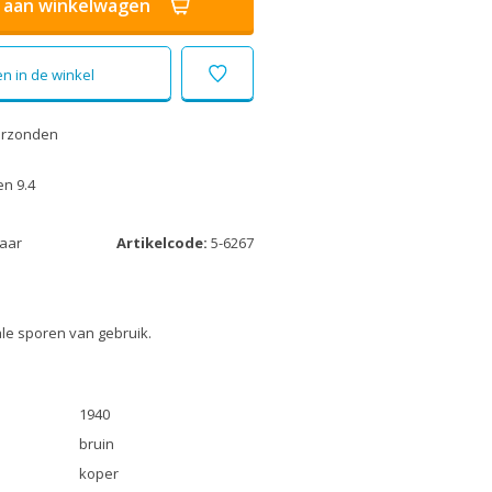
aan winkelwagen
n in de winkel
erzonden
n 9.4
laar
Artikelcode:
5-6267
le sporen van gebruik.
1940
bruin
koper