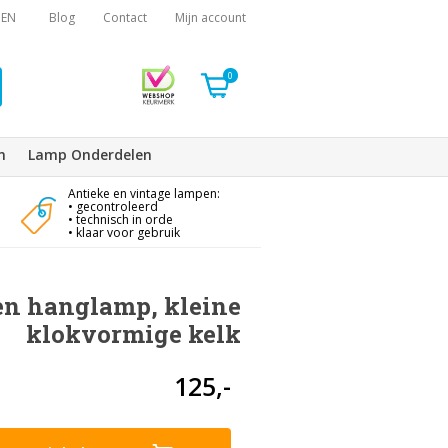
EN
Blog
Contact
Mijn account
0
n
Lamp Onderdelen
Antieke en vintage lampen:
• gecontroleerd
• technisch in orde
• klaar voor gebruik
en hanglamp, kleine
klokvormige kelk
125,-