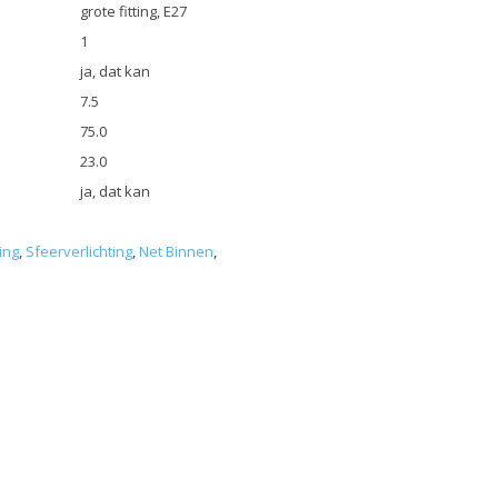
grote fitting, E27
1
ja, dat kan
7.5
75.0
23.0
ja, dat kan
ing
,
Sfeerverlichting
,
Net Binnen
,