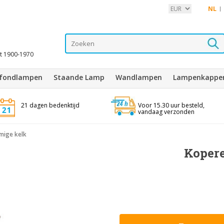
NL
it 1900-1970
afondlampen
Staande Lamp
Wandlampen
Lampenkappe
21 dagen bedenktijd
Voor 15.30 uur besteld,
vandaag verzonden
mige kelk
Koper