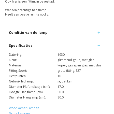
Ook hier is een fitting in bevestigd.
Wat een prachtige hanglamp.
Heeft een beetje ruimte nodig.
Conditie van de lamp
Specificaties
Datering:
1930
Kleur:
glimmend goud, mat glas
Materiaal:
koper, geslepen glas, mat glas
Fitting Soort:
grote fitting, E27
Lichtpunten:
10
Gebruik ledlamp:
ja, dat kan
Diameter Plafondkapje (cm):
17.0
Hoogte Hanglamp (cm):
90.0
Diameter Hanglamp (cm):
80.0
Woonkamer Lampen
Grote Lampen