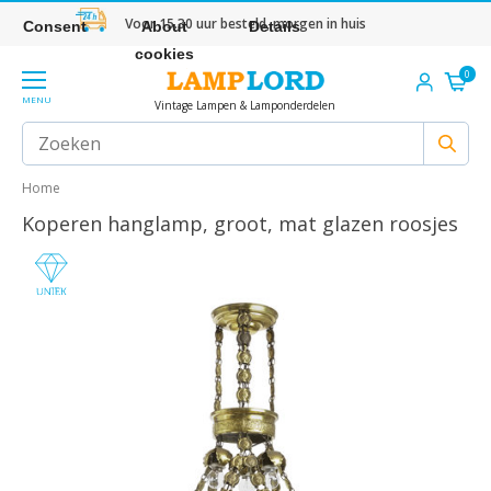
Voor 15.30 uur besteld, morgen in huis
Consent
About
Details
cookies
0
MENU
Vintage Lampen & Lamponderdelen
Home
Koperen hanglamp, groot, mat glazen roosjes