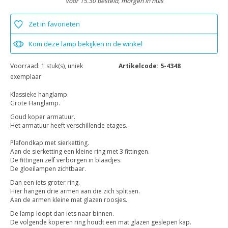
Voor 15.30 besteld, morgen in huis
Zet in favorieten
Kom deze lamp bekijken in de winkel
Voorraad:
1 stuk(s), uniek
Artikelcode:
5-4348
exemplaar
Klassieke hanglamp.
Grote Hanglamp.
Goud koper armatuur.
Het armatuur heeft verschillende etages.
Plafondkap met sierketting.
Aan de sierketting een kleine ring met 3 fittingen.
De fittingen zelf verborgen in blaadjes.
De gloeilampen zichtbaar.
Dan een iets groter ring.
Hier hangen drie armen aan die zich splitsen.
Aan de armen kleine mat glazen roosjes.
De lamp loopt dan iets naar binnen.
De volgende koperen ring houdt een mat glazen geslepen kap.