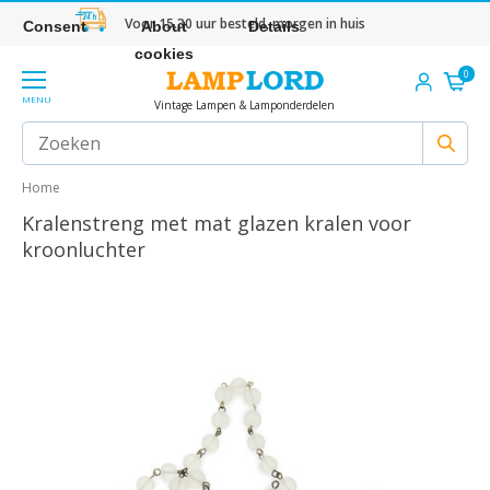
Voor 15.30 uur besteld, morgen in huis
Consent
About
Details
cookies
0
MENU
Vintage Lampen & Lamponderdelen
Home
Kralenstreng met mat glazen kralen voor
kroonluchter