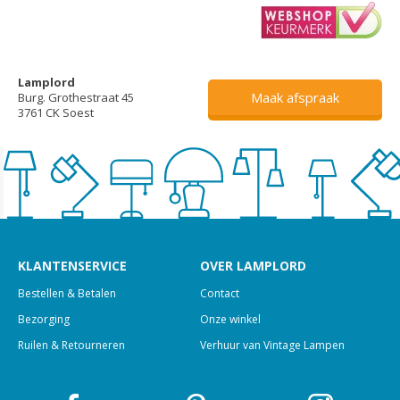
Lamplord
Maak afspraak
Burg. Grothestraat 45
3761 CK Soest
KLANTENSERVICE
OVER LAMPLORD
Bestellen & Betalen
Contact
Bezorging
Onze winkel
Ruilen & Retourneren
Verhuur van Vintage Lampen