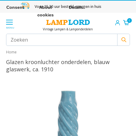
Voor 15.30 uur besteld, morgen in huis
Consent
About
Details
cookies
0
MENU
Vintage Lampen & Lamponderdelen
Home
Glazen kroonluchter onderdelen, blauw
glaswerk, ca. 1910