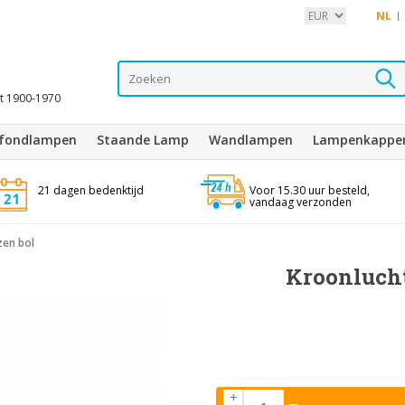
NL
it 1900-1970
afondlampen
Staande Lamp
Wandlampen
Lampenkappe
21 dagen bedenktijd
Voor 15.30 uur besteld,
vandaag verzonden
zen bol
Kroonlucht
+