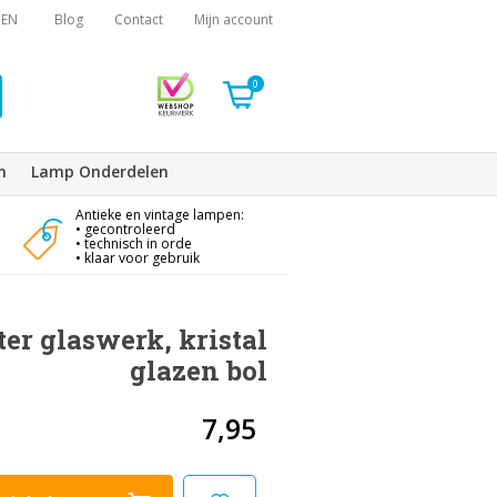
EN
Blog
Contact
Mijn account
0
n
Lamp Onderdelen
Antieke en vintage lampen:
• gecontroleerd
• technisch in orde
• klaar voor gebruik
er glaswerk, kristal
glazen bol
7,95