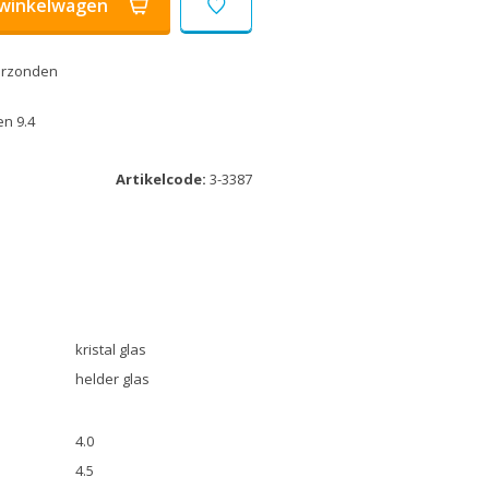
winkelwagen
erzonden
n 9.4
Artikelcode:
3-3387
kristal glas
helder glas
4.0
4.5