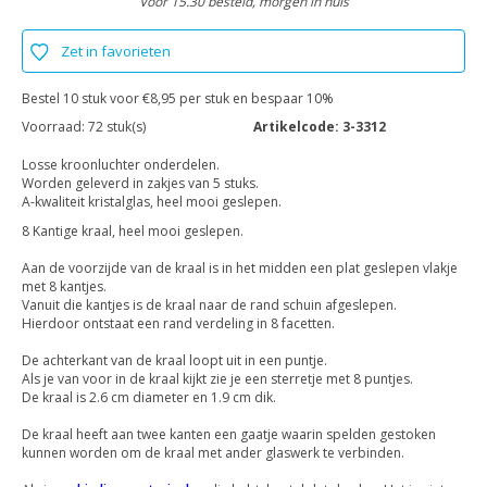
Voor 15.30 besteld, morgen in huis
Zet in favorieten
Bestel 10 stuk voor €8,95 per stuk en bespaar 10%
Voorraad:
72 stuk(s)
Artikelcode:
3-3312
Losse kroonluchter onderdelen.
Worden geleverd in zakjes van 5 stuks.
A-kwaliteit kristalglas, heel mooi geslepen.
8 Kantige kraal, heel mooi geslepen.
Aan de voorzijde van de kraal is in het midden een plat geslepen vlakje
met 8 kantjes.
Vanuit die kantjes is de kraal naar de rand schuin afgeslepen.
Hierdoor ontstaat een rand verdeling in 8 facetten.
De achterkant van de kraal loopt uit in een puntje.
Als je van voor in de kraal kijkt zie je een sterretje met 8 puntjes.
De kraal is 2.6 cm diameter en 1.9 cm dik.
De kraal heeft aan twee kanten een gaatje waarin spelden gestoken
kunnen worden om de kraal met ander glaswerk te verbinden.