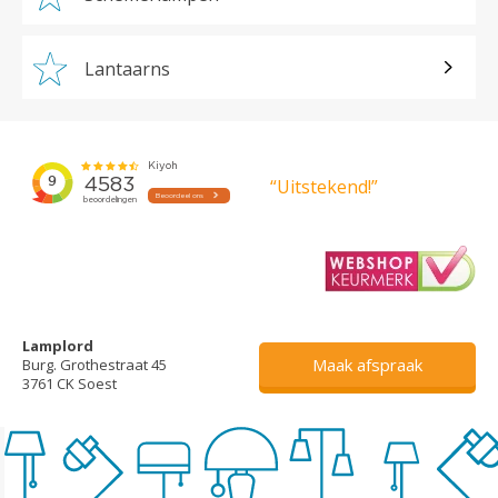
Lantaarns
“Uitstekend!”
Lamplord
Maak afspraak
Burg. Grothestraat 45
3761 CK Soest