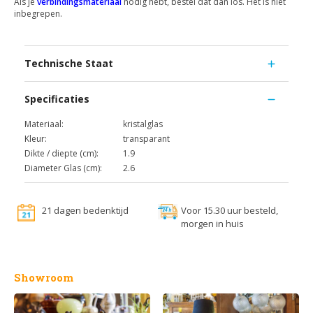
Als je
verbindingsmateriaal
nodig hebt, bestel dat dan los. Het is niet
inbegrepen.
Technische Staat
Specificaties
Materiaal:
kristalglas
Kleur:
transparant
Dikte / diepte (cm):
1.9
Diameter Glas (cm):
2.6
21 dagen bedenktijd
Voor 15.30 uur besteld,
morgen in huis
Showroom