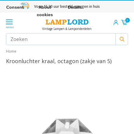
Voor 15.30 uur besteld, morgen in huis
Consent
About
Details
cookies
0
MENU
Vintage Lampen & Lamponderdelen
Home
Kroonluchter kraal, octagon (zakje van 5)