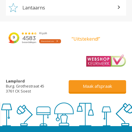
Lantaarns
“Uitstekend!”
Lamplord
Maak afspraak
Burg. Grothestraat 45
3761 CK Soest