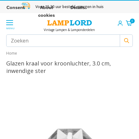
Voor 15.30 uur besteld, morgen in huis
Consent
About
Details
cookies
0
MENU
Vintage Lampen & Lamponderdelen
Home
Glazen kraal voor kroonluchter, 3.0 cm,
inwendige ster