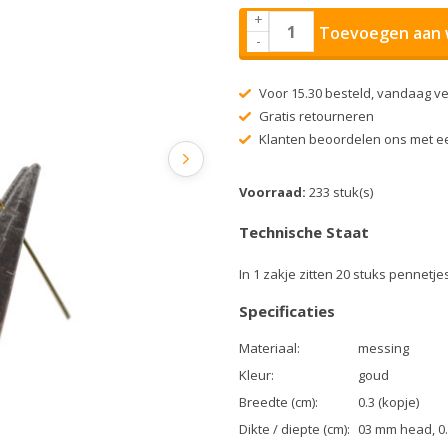
+
Toevoegen aan 
-
Voor 15.30 besteld, vandaag v
Gratis retourneren
Klanten beoordelen ons met ee
Voorraad:
233 stuk(s)
Technische Staat
In 1 zakje zitten 20 stuks pennetje
Specificaties
Materiaal:
messing
Kleur:
goud
Breedte (cm):
0.3 (kopje)
Dikte / diepte (cm):
03 mm head, 0.1