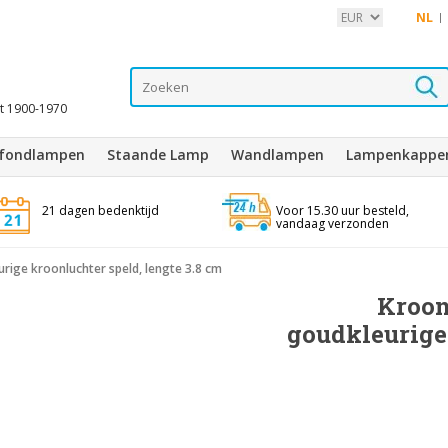
NL
it 1900-1970
afondlampen
Staande Lamp
Wandlampen
Lampenkappe
21 dagen bedenktijd
Voor 15.30 uur besteld,
vandaag verzonden
rige kroonluchter speld, lengte 3.8 cm
Kroon
goudkleurige