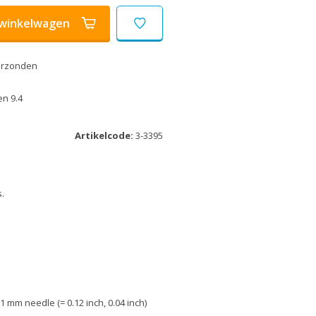
winkelwagen
erzonden
n 9.4
Artikelcode:
3-3395
s.
 mm needle (= 0.12 inch, 0.04 inch)