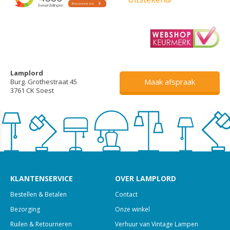
Lamplord
Maak afspraak
Burg. Grothestraat 45
3761 CK Soest
KLANTENSERVICE
OVER LAMPLORD
Bestellen & Betalen
Contact
Bezorging
Onze winkel
Ruilen & Retourneren
Verhuur van Vintage Lampen