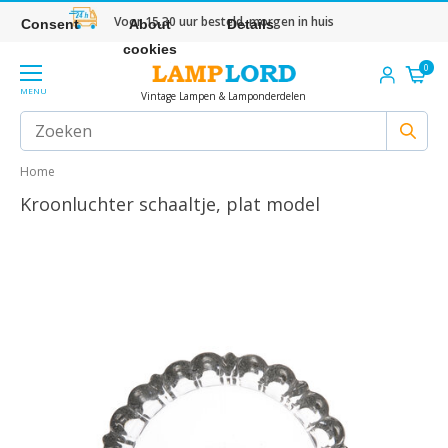
Voor 15.30 uur besteld, morgen in huis
Consent
About
Details
cookies
0
MENU
Vintage Lampen & Lamponderdelen
Home
Kroonluchter schaaltje, plat model