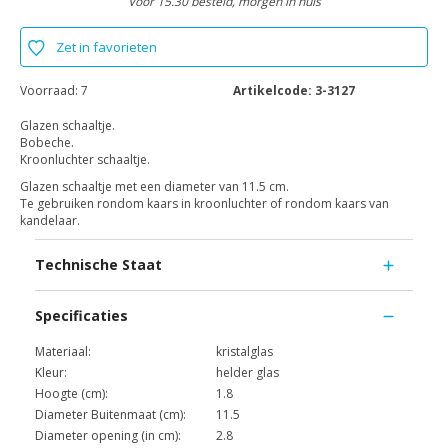
Voor 15.30 besteld, morgen in huis
Zet in favorieten
Voorraad:
7
Artikelcode:
3-3127
Glazen schaaltje.
Bobeche.
Kroonluchter schaaltje.
Glazen schaaltje met een diameter van 11.5 cm.
Te gebruiken rondom kaars in kroonluchter of rondom kaars van
kandelaar.
Technische Staat
Specificaties
Materiaal:
kristalglas
Kleur:
helder glas
Hoogte (cm):
1.8
Diameter Buitenmaat (cm):
11.5
Diameter opening (in cm):
2.8