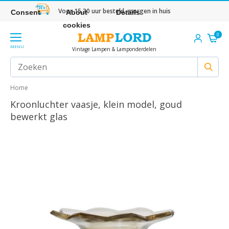
Voor 15.30 uur besteld, morgen in huis
Consent
About
Details
cookies
0
MENU
Vintage Lampen & Lamponderdelen
Home
Kroonluchter vaasje, klein model, goud
bewerkt glas