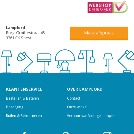
Lamplord
Maak afspraak
Burg. Grothestraat 45
3761 CK Soest
KLANTENSERVICE
OVER LAMPLORD
Bestellen & Betalen
Contact
Bezorging
Onze winkel
Ruilen & Retourneren
Verhuur van Vintage Lampen