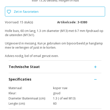
Voor 15.30 besteld, morgen in huis
Zet in favorieten
Voorraad:
15 stuk(s)
Artikelcode:
3-0380
Holle buis, 60 cm lang, 1.3 cm diameter (M13) met 6-7 mm fijndraad op
de uiteinden (M13x1).
Uitgevoerd in messing. Kun je gebruiken om bijvoorbeeld je hanglamp
mee te verlengen of juist in te korten.
Advies nodig, bel of email gerust even.
Technische Staat
Specificaties
Materiaal:
koper ruw
Kleur:
goud
Diameter Buitenmaat (cm):
1.3 ( of wel M13)
Lengte (cm):
60