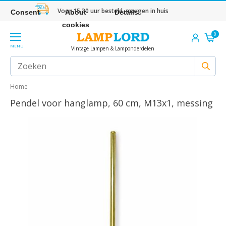
Voor 15.30 uur besteld, morgen in huis
Consent
About
Details
cookies
0
MENU
Vintage Lampen & Lamponderdelen
Home
Pendel voor hanglamp, 60 cm, M13x1, messing