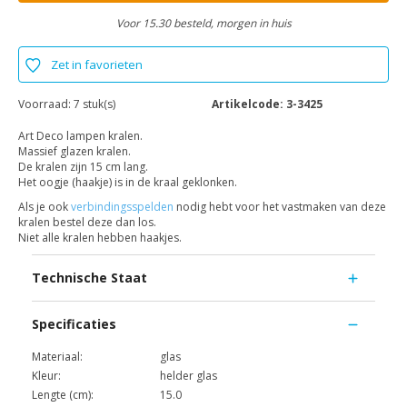
Voor 15.30 besteld, morgen in huis
Zet in favorieten
Voorraad:
7 stuk(s)
Artikelcode:
3-3425
Art Deco lampen kralen.
Massief glazen kralen.
De kralen zijn 15 cm lang.
Het oogje (haakje) is in de kraal geklonken.
Als je ook
verbindingsspelden
nodig hebt voor het vastmaken van deze
kralen bestel deze dan los.
Niet alle kralen hebben haakjes.
Technische Staat
Specificaties
Materiaal:
glas
Kleur:
helder glas
Lengte (cm):
15.0