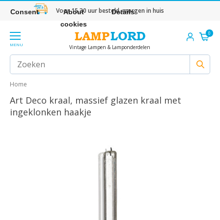
Voor 15.30 uur besteld, morgen in huis
Consent
About
Details
cookies
0
MENU
Vintage Lampen & Lamponderdelen
Home
Art Deco kraal, massief glazen kraal met
ingeklonken haakje