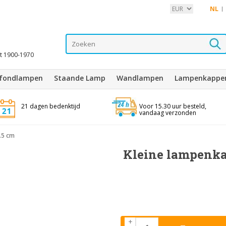
NL
it 1900-1970
afondlampen
Staande Lamp
Wandlampen
Lampenkappe
21 dagen bedenktijd
Voor 15.30 uur besteld,
vandaag verzonden
.5 cm
Kleine lampenkap
+