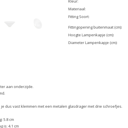
Kleur:
Materiaal:
Fitting Soort:
Fittingopening buitenmaat (cm):
Hoogte Lampenkapje (cm):
Diameter Lampenkapje (cm):
ter aan onderzijde.
md.
e dus vast klemmen met een metalen glasdrager met drie schroefjes.
: 5.8 cm
 is: 4.1 cm