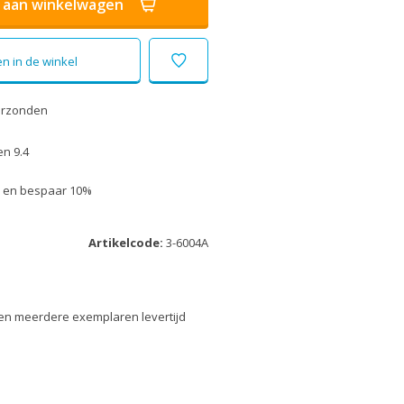
aan winkelwagen
n in de winkel
erzonden
n 9.4
uk en bespaar 10%
Artikelcode:
3-6004A
en meerdere exemplaren levertijd