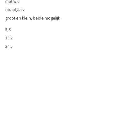
mat wit
opaalglas
groot en klein, beide mogelijk
5.8
11.2
24.5