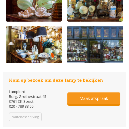
Kom op bezoek om deze lamp te bekijken
Lamplord
Burg. Grothestraat 45
Maak afspraak
3761 CK Soest
020 - 789 33 55
routebeschrijving