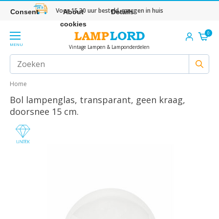
Voor 15.30 uur besteld, morgen in huis
Consent
About
Details
cookies
0
MENU
Vintage Lampen & Lamponderdelen
Home
Bol lampenglas, transparant, geen kraag,
doorsnee 15 cm.