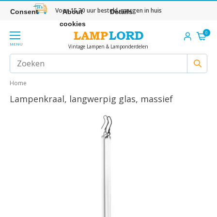
Voor 15.30 uur besteld, morgen in huis
Consent
About
Details
cookies
0
MENU
Vintage Lampen & Lamponderdelen
Home
Lampenkraal, langwerpig glas, massief