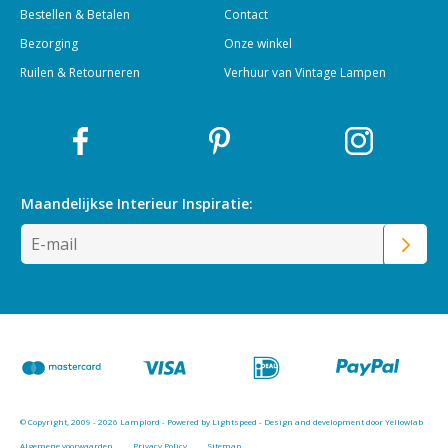
Bestellen & Betalen
Contact
Bezorging
Onze winkel
Ruilen & Retourneren
Verhuur van Vintage Lampen
Maandelijkse Interieur
Inspiratie:
© Copyright, 2009 - 2026 Lamplord - Powered by
Lightspeed
-
Design and development door Yellowlab
Algemene voorwaarden
Privacy Policy
Sitemap