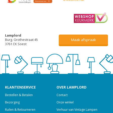
Lamplord
Maak afspraak
Burg. Grothestraat 45
3761 CK Soest
KLANTENSERVICE
OVER LAMPLORD
Bestellen & Betalen
Contact
Bezorging
Onze winkel
Ruilen & Retourneren
Verhuur van Vintage Lampen