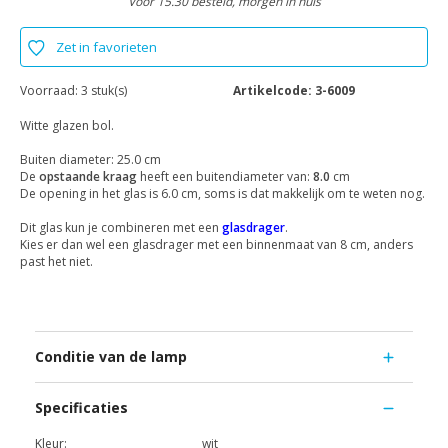
Voor 15.30 besteld, morgen in huis
Zet in favorieten
Voorraad:
3 stuk(s)
Artikelcode:
3-6009
Witte glazen bol.
Buiten diameter: 25.0 cm
De
opstaande kraag
heeft een buitendiameter van:
8.0
cm
De opening in het glas is 6.0 cm, soms is dat makkelijk om te weten nog.
Dit glas kun je combineren met een
glasdrager
.
Kies er dan wel een glasdrager met een binnenmaat van 8 cm, anders
past het niet.
Conditie van de lamp
Specificaties
Kleur:
wit