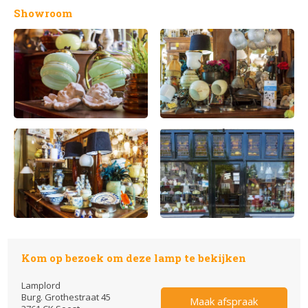
Showroom
Kom op bezoek om deze lamp te bekijken
Lamplord
Burg. Grothestraat 45
Maak afspraak