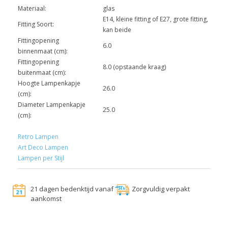
Materiaal:
glas
E14, kleine fitting of E27, grote fitting,
Fitting Soort:
kan beide
Fittingopening
6.0
binnenmaat (cm):
Fittingopening
8.0 (opstaande kraag)
buitenmaat (cm):
Hoogte Lampenkapje
26.0
(cm):
Diameter Lampenkapje
25.0
(cm):
Retro Lampen
Art Deco Lampen
Lampen per Stijl
21 dagen bedenktijd vanaf
Zorgvuldig verpakt
aankomst