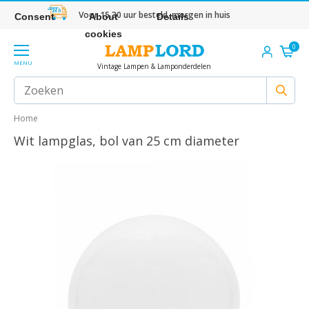
Voor 15.30 uur besteld, morgen in huis
Consent
About
Details
cookies
0
MENU
Vintage Lampen & Lamponderdelen
Home
Wit lampglas, bol van 25 cm diameter