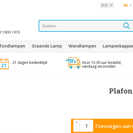
NL
it 1900-1970
afondlampen
Staande Lamp
Wandlampen
Lampenkappe
21 dagen bedenktijd
Voor 15.30 uur besteld,
vandaag verzonden
Plafon
+
Toevoegen aan 
-