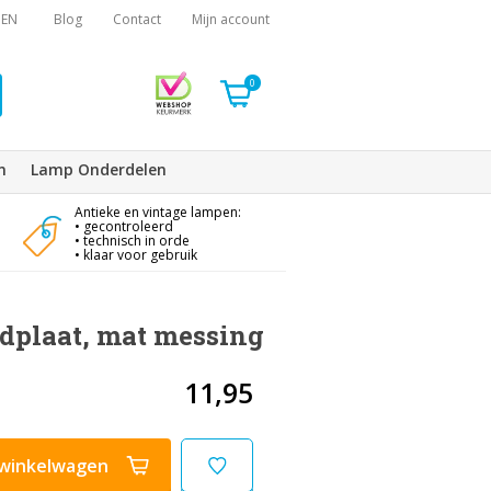
EN
Blog
Contact
Mijn account
0
n
Lamp Onderdelen
Antieke en vintage lampen:
• gecontroleerd
• technisch in orde
• klaar voor gebruik
dplaat, mat messing
11,95
winkelwagen