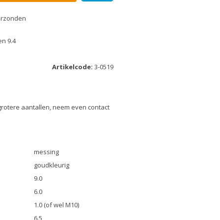
erzonden
n 9.4
Artikelcode:
3-0519
grotere aantallen, neem even contact
messing
goudkleurig
9.0
6.0
1.0 (of wel M10)
6.5