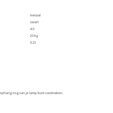
metaal
zwart
4.0
20 kg
0.25
t ophang-oog van je lamp kunt vastmaken.