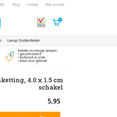
EN
Blog
Contact
Mijn account
0
n
Lamp Onderdelen
Antieke en vintage lampen:
• gecontroleerd
• technisch in orde
• klaar voor gebruik
etting, 4.0 x 1.5 cm
schakel
5,95