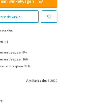
aan winkelwagen
n in de winkel
erzonden
n 9.4
eter en bespaar 9%
eter en bespaar 16%
meter en bespaar 33%
Artikelcode:
3-2020
r.