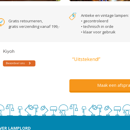
Antieke en vintage lampen:
Gratis retourneren,
• gecontroleerd
gratis verzending vanaf 199,-
• technisch in orde
• klaar voor gebruik
“Uitstekend!”
Maak een afspra
VER LAMPLORD