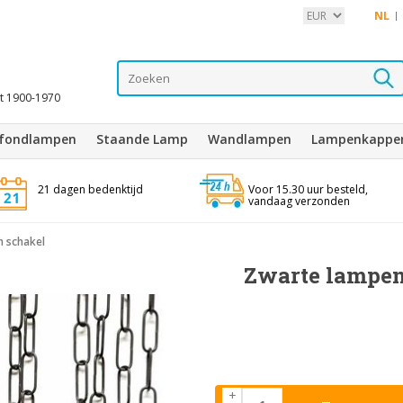
NL
it 1900-1970
afondlampen
Staande Lamp
Wandlampen
Lampenkappe
21 dagen bedenktijd
Voor 15.30 uur besteld,
vandaag verzonden
m schakel
Zwarte lampenk
+