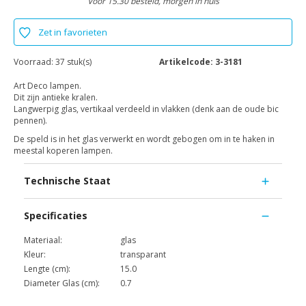
Voor 15.30 besteld, morgen in huis
Zet in favorieten
Voorraad:
37 stuk(s)
Artikelcode:
3-3181
Art Deco lampen.
Dit zijn antieke kralen.
Langwerpig glas, vertikaal verdeeld in vlakken (denk aan de oude bic
pennen).
De speld is in het glas verwerkt en wordt gebogen om in te haken in
meestal koperen lampen.
Technische Staat
Specificaties
Materiaal:
glas
Kleur:
transparant
Lengte (cm):
15.0
Diameter Glas (cm):
0.7