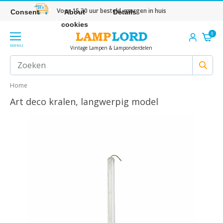
Voor 15.30 uur besteld, morgen in huis
Consent
About
Details
cookies
0
MENU
Vintage Lampen & Lamponderdelen
Home
Art deco kralen, langwerpig model