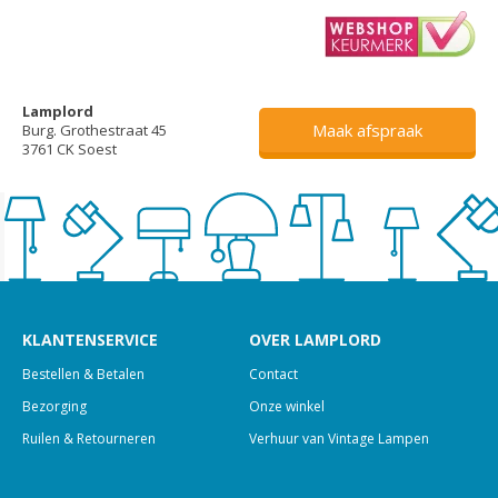
Lamplord
Maak afspraak
Burg. Grothestraat 45
3761 CK Soest
KLANTENSERVICE
OVER LAMPLORD
Bestellen & Betalen
Contact
Bezorging
Onze winkel
Ruilen & Retourneren
Verhuur van Vintage Lampen