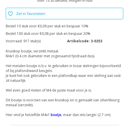
Voor 15.30 besteld, morgen in huis
Zet in favorieten
Bestel 10 stuk voor €0,09 per stuk en bespaar 10%
Bestel 100 stuk voor €0,08 per stuk en bespaar 20%
Voorraad:
917 stuk(s)
Artikelcode:
3-0253
Kruiskop boutje, verzinkt metaal.
M4x1 (0.4 cm diameter met zogenaamd fijndraad dus).
Het metalen boutje is b.v. te gebruiken in losse stelringen bijvoorbeeld
of bij plafond/wand beugels.
Je kunt het ook gebruiken in een plafondkap waar een stelring aan vast
zit natuurlijk.
Wel even goed meten of M4 de juiste maat voor je is.
Dit boutje is voorzien van een kruiskop en is gemaakt van zilverkleurig
metaal (verzinkt).
Hier vind je hetzelfde M4x1
boutje
, maar dan iets langer (2.7 cm).