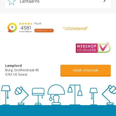
Lantaarns
“Uitstekend!”
Lamplord
Maak afspraak
Burg. Grothestraat 45
3761 CK Soest