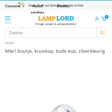
Voor 15.30 uur besteld, morgen in huis
Consent
About
Details
cookies
0
MENU
Vintage Lampen & Lamponderdelen
Home
M4x1 boutje, kruiskop, bolle kop, zilverkleurig