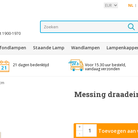
NL
it 1900-1970
afondlampen
Staande Lamp
Wandlampen
Lampenkappe
21 dagen bedenktijd
Voor 15.30 uur besteld,
vandaag verzonden
 cm
Messing draadein
+
Toevoegen aan 
-