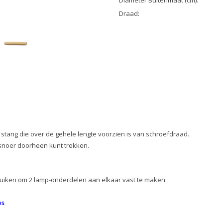
Diameter Buitenmaat (cm):
Draad:
stang die over de gehele lengte voorzien is van schroefdraad.
psnoer doorheen kunt trekken.
uiken om 2 lamp-onderdelen aan elkaar vast te maken.
es