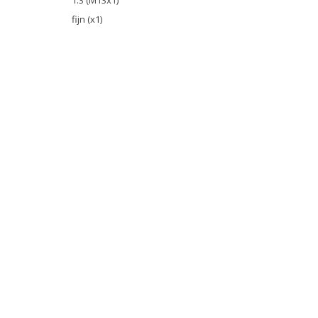
1.3 (M13x1)
fijn (x1)