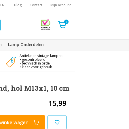
EN
Blog
Contact
Mijn account
0
n
Lamp Onderdelen
Antieke en vintage lampen:
• gecontroleerd
• technisch in orde
• klaar voor gebruik
d, hol M13x1, 10 cm
15,99
winkelwagen