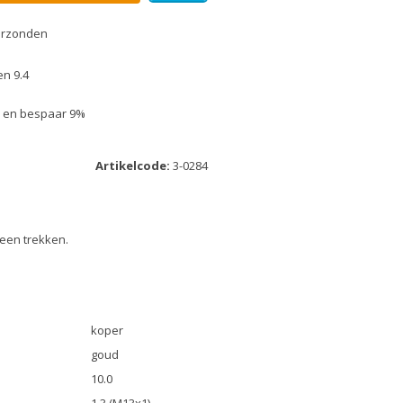
erzonden
n 9.4
uk en bespaar 9%
Artikelcode:
3-0284
heen trekken.
koper
goud
10.0