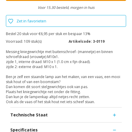
Voor 15.30 besteld, morgen in huis
Zet in favorieten
Bestel 20 stuk voor €6,95 per stuk en bespaar 13%
Voorraad:
109 stuk(s)
Artikelcode:
3-0119
Messing kniegewrichtje met buitenschroef- (mannetje) en binnen
schroefdraad (vrouwtje) M10x1.
zijde 1, interne draad: M10 x 1 (1.0 cm x fijn draad).
zijde 2: externe draad: M10 x 1.
Ben je zelf een staande lamp aan het maken, van een vaas, een mooi
stuk hout of van een boomstam?
Dan komen dit soort stelgewrichtjes ook van pas.
Plaats het kniegewrichtje net onder de fitting.
Dan kun je de lampenkap altijd netjes recht zetten.
Ook als de vaas of het stuk hout net iets scheef staan.
Technische Staat
Specificaties