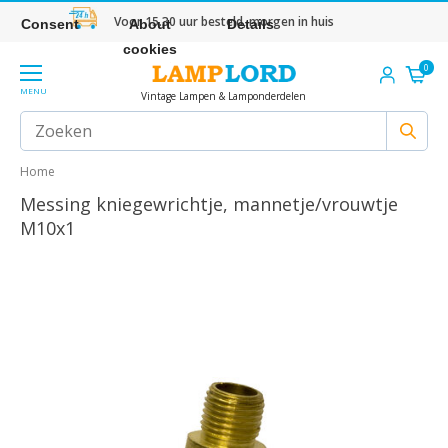
Voor 15.30 uur besteld, morgen in huis
Consent
About
Details
cookies
0
MENU
Vintage Lampen & Lamponderdelen
Home
Messing kniegewrichtje, mannetje/vrouwtje
M10x1