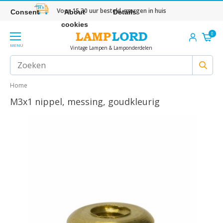
Voor 15.30 uur besteld, morgen in huis
Consent
About
Details
cookies
0
MENU
Vintage Lampen & Lamponderdelen
Home
M3x1 nippel, messing, goudkleurig