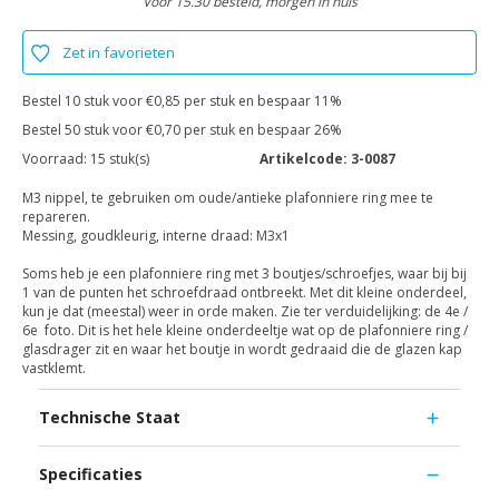
Voor 15.30 besteld, morgen in huis
Zet in favorieten
Bestel 10 stuk voor €0,85 per stuk en bespaar 11%
Bestel 50 stuk voor €0,70 per stuk en bespaar 26%
Voorraad:
15 stuk(s)
Artikelcode:
3-0087
M3 nippel, te gebruiken om oude/antieke plafonniere ring mee te
repareren.
Messing, goudkleurig, interne draad: M3x1
Soms heb je een plafonniere ring met 3 boutjes/schroefjes, waar bij bij
1 van de punten het schroefdraad ontbreekt. Met dit kleine onderdeel,
kun je dat (meestal) weer in orde maken. Zie ter verduidelijking: de 4e /
6e foto. Dit is het hele kleine onderdeeltje wat op de plafonniere ring /
glasdrager zit en waar het boutje in wordt gedraaid die de glazen kap
vastklemt.
Technische Staat
Specificaties