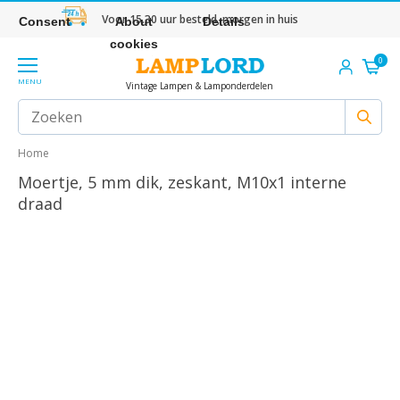
Voor 15.30 uur besteld, morgen in huis
Consent
About
Details
cookies
0
MENU
Vintage Lampen & Lamponderdelen
Home
Moertje, 5 mm dik, zeskant, M10x1 interne
draad