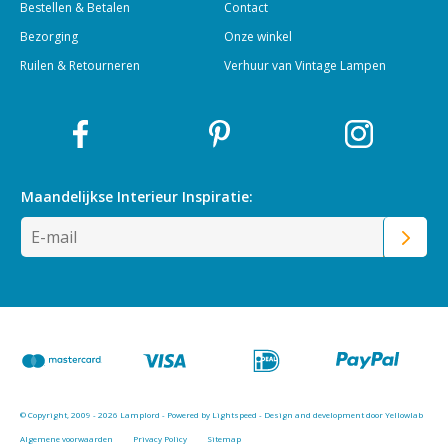
Bestellen & Betalen
Contact
Bezorging
Onze winkel
Ruilen & Retourneren
Verhuur van Vintage Lampen
Maandelijkse Interieur
Inspiratie:
© Copyright, 2009 - 2026 Lamplord - Powered by
Lightspeed
-
Design and development door Yellowlab
Algemene voorwaarden
Privacy Policy
Sitemap